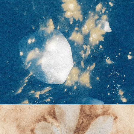
brisa de mar y caracola
2025
dulce, floral y cítrico
2024