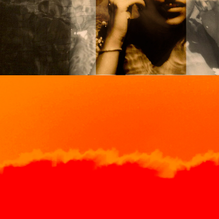
manantiales
2009