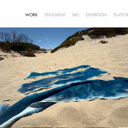
WORK
STATEMENT
BIO
EXHIBITION
PLATF
haligrafías
2026