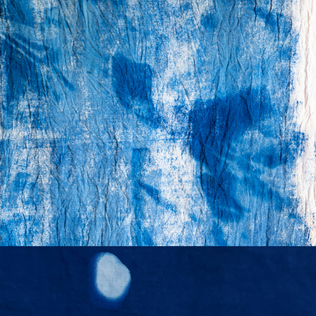
cinnamomum camphora
2025
blu
2024